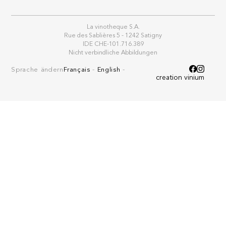
La vinotheque S.A.
Rue des Sablières 5 - 1242 Satigny
IDE CHE-101.716.389
Nicht verbindliche Abbildungen
Sprache ändern
Français
-
English
-
creation vinium