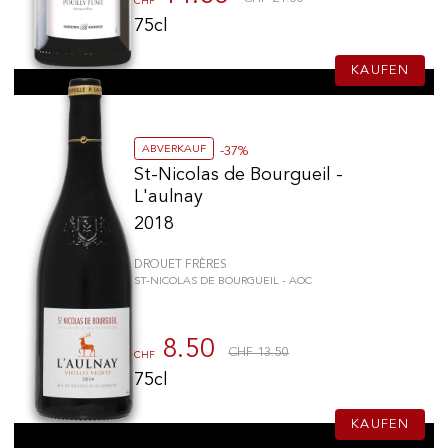
CHF
75cl
KAUFEN
ABVERKAUF
-37%
St-Nicolas de Bourgueil -
L'aulnay
2018
DROUET FRÈRES
ST-NICOLAS DE BOURGUEIL - AOC
8.50
CHF 13.50
CHF
75cl
KAUFEN