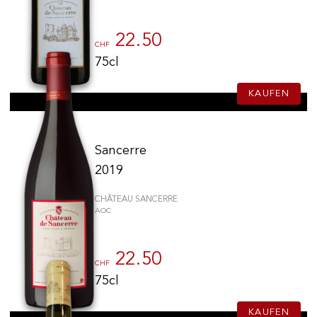
22.50
CHF
75cl
KAUFEN
Sancerre
2019
CHÂTEAU SANCERRE
AOC
22.50
CHF
75cl
KAUFEN