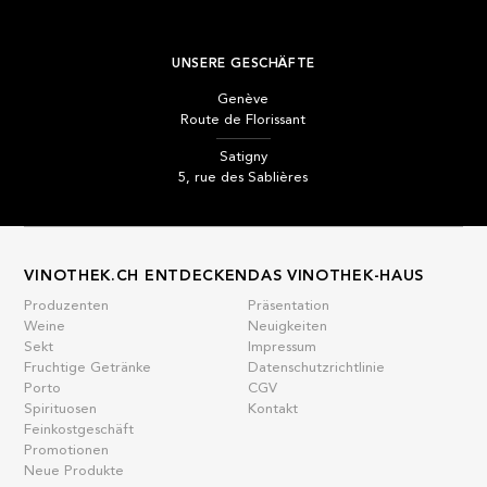
UNSERE GESCHÄFTE
Genève
Route de Florissant
Satigny
5, rue des Sablières
VINOTHEK.CH ENTDECKEN
DAS VINOTHEK-HAUS
Produzenten
Präsentation
Weine
Neuigkeiten
Sekt
Impressum
Fruchtige Getränke
Datenschutzrichtlinie
Porto
CGV
Spirituosen
Kontakt
Feinkostgeschäft
Promotionen
Neue Produkte