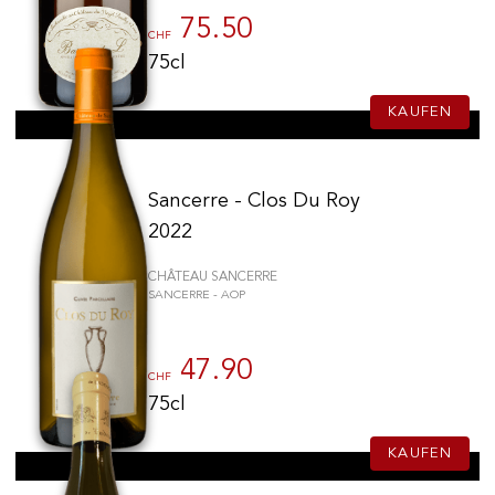
2023
(2)
75.50
CHF
2014
(1)
75cl
100% SOFORT LIEFERBARE PRODUKTE
2017
(1)
Optimale Bedingungen
2018
(1)
KAUFEN
2019
(1)
2024
(1)
UNSERE GESCHÄFTE
2025
(1)
Sancerre - Clos Du Roy
Genève
2022
Route de Florissant
CHÂTEAU SANCERRE
Satigny
SANCERRE - AOP
5, rue des Sablières
47.90
CHF
VINOTHEK.CH ENTDECKEN
DAS VINOTHEK-HAUS
75cl
Produzenten
Präsentation
Weine
Neuigkeiten
KAUFEN
Sekt
Impressum
Fruchtige Getränke
Datenschutzrichtlinie