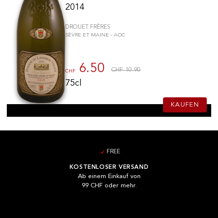
2014
DROUET FRÈRES
SÈVRE ET MAINE - AOC
6.50
CHF 10.90
CHF
75cl
KAUFEN
FREE
KOSTENLOSER VERSAND
Ab einem Einkauf von
99 CHF oder mehr.