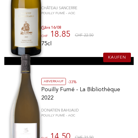
CHÂTEAU SANCERRE
POUILLY FUMÉ - AOC
bis 16/08
18.85
CHF 22.50
CHF
75cl
KAUFEN
ABVERKAUF
-33%
Pouilly Fumé - La Bibliothèque
2022
DONATIEN BAHUAUD
POUILLY FUMÉ - AOC
14.50
CHF 21.50