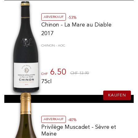
ABVERKAUF
-53%
Chinon - La Mare au Diable
2017
CHINON - AOC
6.50
CHF 13.90
CHF
75cl
KAUFEN
ABVERKAUF
-40%
Privilège Muscadet - Sèvre et
Maine