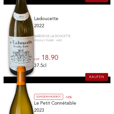
Ladoucette
2022
BARON DE LA DOUCETTE
POUILLY FUMÉ - AOC
18.90
CHF
37.5cl
KAUFEN
SONDERANGEBOT
-16%
Le Petit Connétable
2023