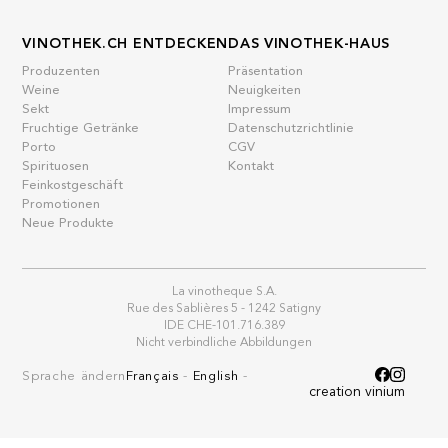
VINOTHEK.CH ENTDECKEN
DAS VINOTHEK-HAUS
Produzenten
Präsentation
Weine
Neuigkeiten
Sekt
Impressum
Fruchtige Getränke
Datenschutzrichtlinie
Porto
CGV
Spirituosen
Kontakt
Feinkostgeschäft
Promotionen
Neue Produkte
La vinotheque S.A.
Rue des Sablières 5 - 1242 Satigny
IDE CHE-101.716.389
Nicht verbindliche Abbildungen
Sprache ändern
Français
-
English
-
creation vinium