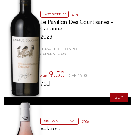
LAST BOTTLES
-41%
Le Pavillon Des Courtisanes -
Cairanne
2023
JEAN-LUC COLOMBO
CAIRANNE - AOC
9.50
CHF 16.00
CHF
75cl
BUY
ROSÉ WINE FESTIVAL
-20%
Velarosa