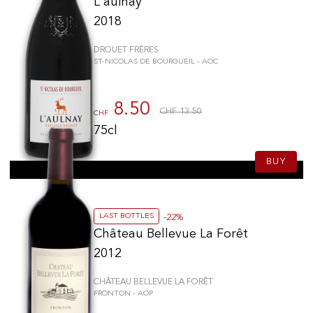
L'aulnay
2018
DROUET FRÈRES
ST-NICOLAS DE BOURGUEIL - AOC
8.50
CHF 13.50
CHF
75cl
BUY
LAST BOTTLES
-22%
Château Bellevue La Forêt
2012
CHÂTEAU BELLEVUE LA FORÊT
FRONTON - AOP