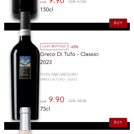
9.90
CHF 17.50
CHF
150cl
BUY
LAST BOTTLES
-48%
Greco Di Tufo - Classici
2023
FEUDI SAN GREGORIO
GRECO DI TUFO - DOCG
9.90
CHF 18.90
CHF
75cl
BUY