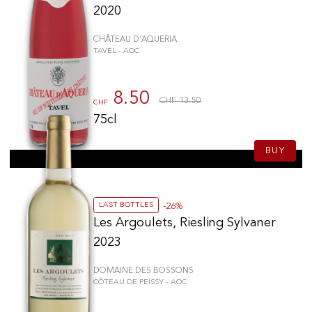
2020
CHÂTEAU D'AQUERIA
TAVEL - AOC
8.50
CHF 13.50
CHF
75cl
BUY
LAST BOTTLES
-26%
Les Argoulets, Riesling Sylvaner
2023
DOMAINE DES BOSSONS
CÔTEAU DE PEISSY - AOC