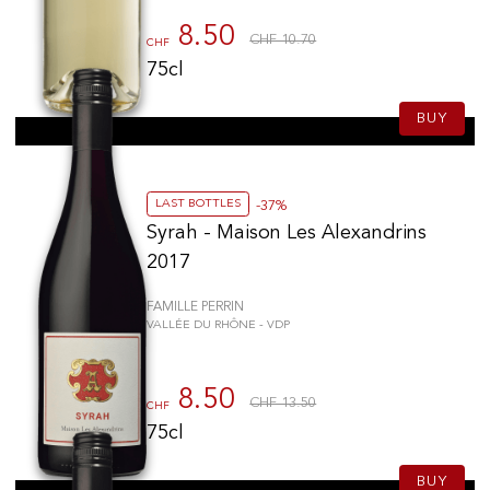
8.50
CHF 10.70
CHF
75cl
BUY
LAST BOTTLES
-37%
Syrah - Maison Les Alexandrins
2017
FAMILLE PERRIN
VALLÉE DU RHÔNE - VDP
8.50
CHF 13.50
CHF
75cl
BUY