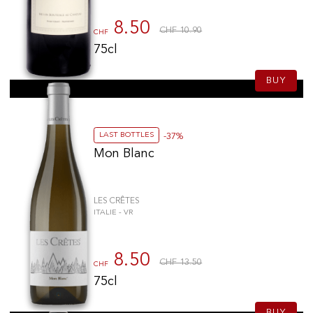
8.50
CHF 10.90
CHF
75cl
BUY
LAST BOTTLES
-37%
Mon Blanc
LES CRÊTES
ITALIE - VR
8.50
CHF 13.50
CHF
75cl
BUY