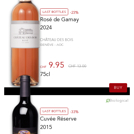
LAST BOTTLES
-23%
Rosé de Gamay
2024
CHÂTEAU DES BOIS
GENÈVE - AOC
9.95
CHF 13.00
CHF
75cl
BUY
Biological
LAST BOTTLES
-33%
Cuvée Réserve
2015