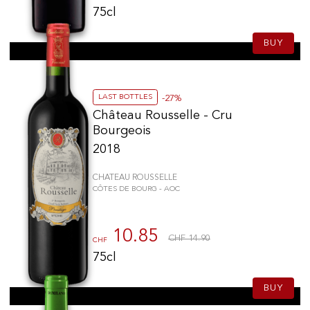
75cl
BUY
LAST BOTTLES
-27%
Château Rousselle - Cru
Bourgeois
2018
CHATEAU ROUSSELLE
CÔTES DE BOURG - AOC
10.85
CHF 14.90
CHF
75cl
BUY