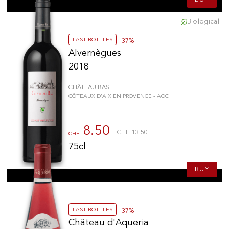
Biological
LAST BOTTLES
-37%
Alvernègues
2018
CHÂTEAU BAS
CÔTEAUX D'AIX EN PROVENCE - AOC
8.50
CHF 13.50
CHF
75cl
BUY
LAST BOTTLES
-37%
Château d'Aqueria