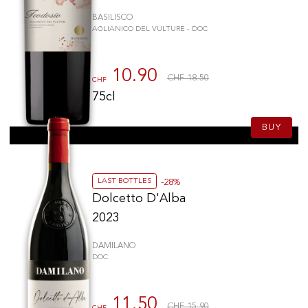
BASILISCO
AGLIANICO DEL VULTURE - DOC
10.90
CHF 18.50
CHF
75cl
BUY
LAST BOTTLES
-28%
Dolcetto D'Alba
2023
DAMILANO
DOC
11.50
CHF 15.90
CHF