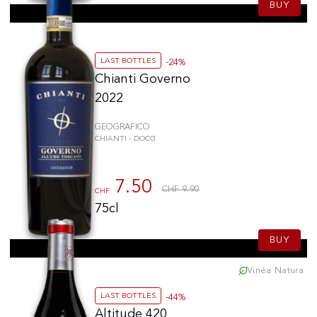
BUY
Château Bouscaut
(1)
Château Ormes de Pez
(1)
Lionel Osmin & Cie
(1)
LAST BOTTLES
-24%
Belvento
(1)
Chianti Governo
Château Lamothe-Bergeron
(1)
2022
Domaine Saint-Sébaste
(1)
GEOGRAFICO
CHIANTI - DOCG
7.50
CHF 9.90
CHF
75cl
BUY
Vinéa Natura
LAST BOTTLES
-44%
Altitude 420