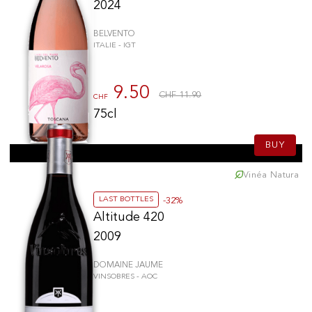
2024
BELVENTO
ITALIE - IGT
9.50
CHF 11.90
CHF
75cl
BUY
Vinéa Natura
LAST BOTTLES
-32%
Altitude 420
2009
DOMAINE JAUME
VINSOBRES - AOC