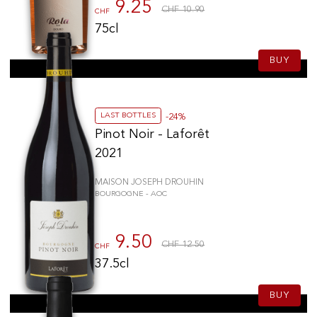
9.25
CHF 10.90
CHF
75cl
BUY
LAST BOTTLES
-24%
Pinot Noir - Laforêt
2021
MAISON JOSEPH DROUHIN
BOURGOGNE - AOC
9.50
CHF 12.50
CHF
37.5cl
BUY