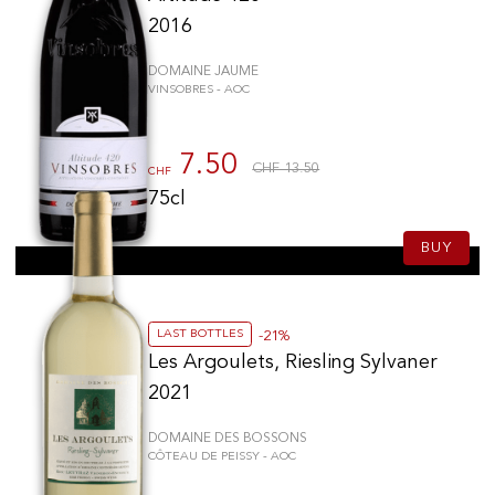
2016
DOMAINE JAUME
VINSOBRES - AOC
7.50
CHF 13.50
CHF
75cl
BUY
LAST BOTTLES
-21%
Les Argoulets, Riesling Sylvaner
2021
DOMAINE DES BOSSONS
CÔTEAU DE PEISSY - AOC