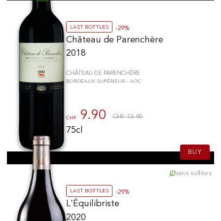
LAST BOTTLES
-29%
Château de Parenchère
2018
CHÂTEAU DE PARENCHÈRE
BORDEAUX SUPÉRIEUR - AOC
9.90
CHF 13.90
CHF
75cl
BUY
sans sulfites
LAST BOTTLES
-29%
L'Équilibriste
2020