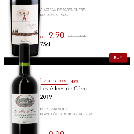
CHÂTEAU DE PARENCHÈRE
BORDEAUX - AOC
9.90
CHF 13.90
CHF
75cl
BUY
LAST BOTTLES
-43%
Les Allées de Cérac
2019
BORIE-MANOUX
BLAYE CÔTES DE BORDEAUX - AOP