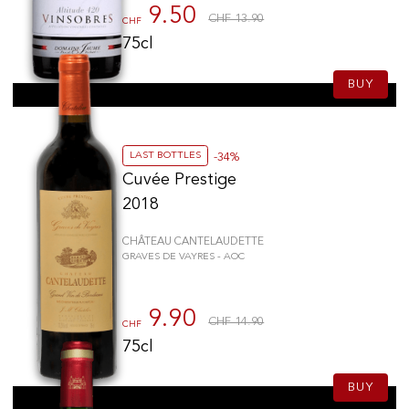
9.50
CHF 13.90
CHF
75cl
BUY
LAST BOTTLES
-34%
Cuvée Prestige
2018
CHÂTEAU CANTELAUDETTE
GRAVES DE VAYRES - AOC
9.90
CHF 14.90
CHF
75cl
BUY