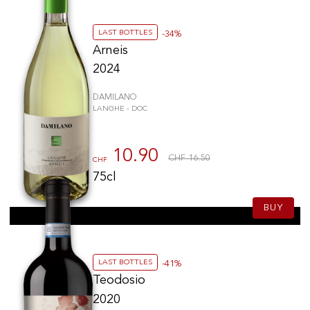
LAST BOTTLES
-34%
Arneis
2024
DAMILANO
LANGHE - DOC
10.90
CHF 16.50
CHF
75cl
BUY
LAST BOTTLES
-41%
Teodosio
2020