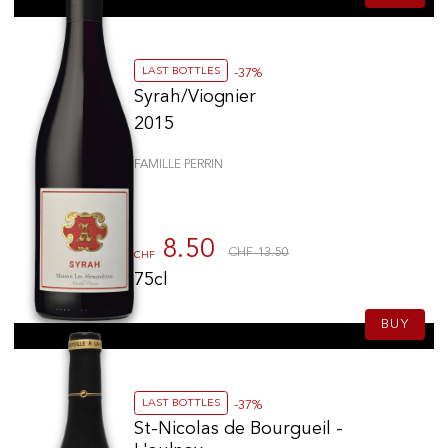
LAST BOTTLES
-37%
Syrah/Viognier
2015
FAMILLE PERRIN
8.50
CHF 13.50
CHF
75cl
BUY
LAST BOTTLES
-37%
St-Nicolas de Bourgueil -