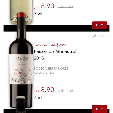
8.90
CHF 12.00
CHF
75cl
BUY
Organic
LAST BOTTLES
-29%
Pasión de Monastrell
2018
BODEGA SIERRA NORTE
ALICANTE - DO
8.90
CHF 12.50
CHF
75cl
BUY