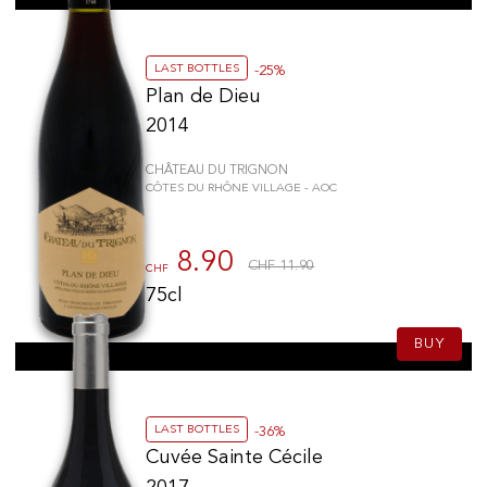
LAST BOTTLES
-25%
Plan de Dieu
2014
CHÂTEAU DU TRIGNON
CÔTES DU RHÔNE VILLAGE - AOC
8.90
CHF 11.90
CHF
75cl
BUY
LAST BOTTLES
-36%
Cuvée Sainte Cécile