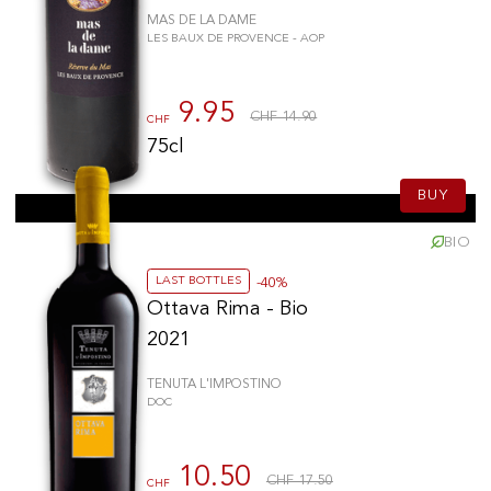
MAS DE LA DAME
LES BAUX DE PROVENCE - AOP
9.95
CHF 14.90
CHF
75cl
BUY
BIO
LAST BOTTLES
-40%
Ottava Rima - Bio
2021
TENUTA L'IMPOSTINO
DOC
10.50
CHF 17.50
CHF