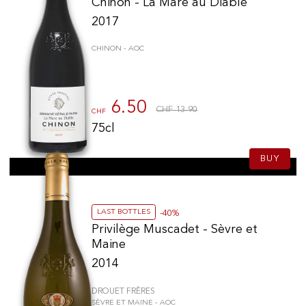
Chinon - La Mare au Diable
2017
75cl
(136)
CHINON - AOC
150cl
(36)
37.5cl
(10)
6lt
(5)
6.50
300cl
(3)
CHF 13.90
CHF
225cl
(2)
75cl
50cl
(2)
BUY
70cl
(1)
Sparkling type
Champagne
(2)
LAST BOTTLES
-40%
Domain
Privilège Muscadet - Sèvre et
Maine
2014
Baron Edmond de Rothschild
(14)
DROUET FRÈRES
Maison Joseph Drouhin
(12)
SÈVRE ET MAINE - AOC