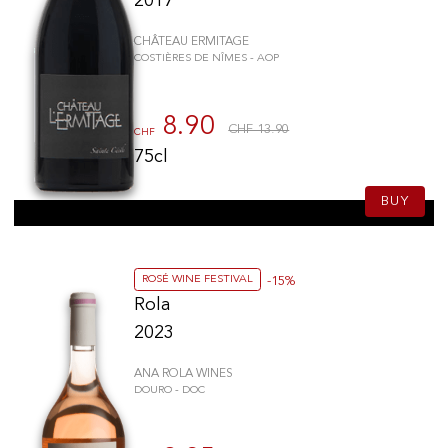
2017
CHÂTEAU ERMITAGE
COSTIÈRES DE NÎMES - AOP
8.90
CHF 13.90
CHF
75cl
BUY
ROSÉ WINE FESTIVAL
-15%
Rola
2023
ANA ROLA WINES
DOURO - DOC