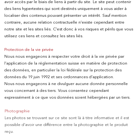
avoir accès par le biais de liens à partir du site. Le site peut contenir
Boissons fruitées
des liens hypertextes qui sont destinés uniquement à vous aider à
Porto
localiser des contenus pouvant présenter un intérêt. Sauf mention
Spiritueux
contraire, aucune relation contractuelle n’existe cependant entre
Epicerie Fine
Promotions
notre site et les sites liés. C’est donc à vos risques et périls que vous
Nouveautés
utilisez ces liens et consultez les sites liés.
LA MAISON VINOTHÈQUE
Présentation
Protection de la vie privée
Actualités
Nous nous engageons à respecter votre droit à la vie privée par
Mentions Légales
l’application de la réglementation suisse en matière de protection
Confidentialité
des données, en particulier la loi fédérale sur la protection des
CGV
données du 19 juin 1992 et ses ordonnances d’application.
Contact
Nous nous engageons à ne divulguer aucune donnée personnelle
vous concernant à des tiers. Vous consentez cependant
expressément à ce que vos données soient hébergées par un tiers.
La vinotheque S.A.
Rue des Sablières 5 - 1242 Satigny
IDE CHE-101.716.389
Photographie
Images non contractuelles
Les photos se trouvant sur ce site sont là à titre informative et il est
possible d’avoir une différence entre la photographie et le produit
Changer de langue
English
-
Deutsch
creation vinium
reçu.