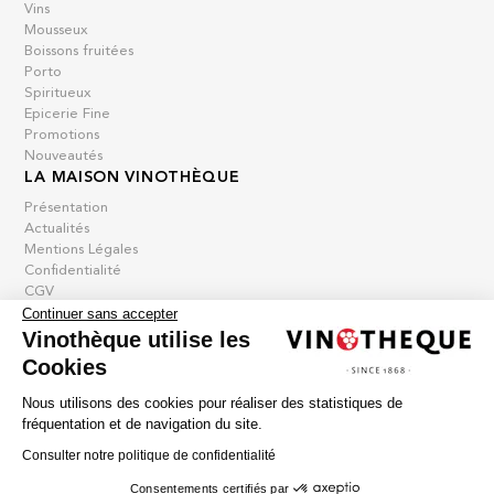
Vins
Mousseux
Boissons fruitées
Porto
Spiritueux
Epicerie Fine
Promotions
Nouveautés
LA MAISON VINOTHÈQUE
Présentation
Actualités
Mentions Légales
Confidentialité
CGV
Contact
Continuer sans accepter
Vinothèque utilise les
Cookies
La vinotheque S.A.
Nous utilisons des cookies pour réaliser des statistiques de
Rue des Sablières 5 - 1242 Satigny
fréquentation et de navigation du site.
IDE CHE-101.716.389
Images non contractuelles
Consulter notre politique de confidentialité
Changer de langue
English
-
Deutsch
Consentements certifiés par