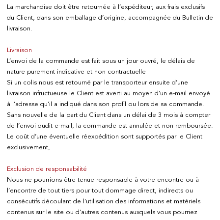
La marchandise doit être retournée à l’expéditeur, aux frais exclusifs
du Client, dans son emballage d’origine, accompagnée du Bulletin de
livraison.
100% DES PRODUITS EN STOCK
Conditions optimales
Livraison
L’envoi de la commande est fait sous un jour ouvré, le délais de
nature purement indicative et non contractuelle
Si un colis nous est retourné par le transporteur ensuite d’une
NOS MAGASINS
livraison infructueuse le Client est averti au moyen d’un e-mail envoyé
à l’adresse qu’il a indiqué dans son profil ou lors de sa commande.
Genève
Sans nouvelle de la part du Client dans un délai de 3 mois à compter
Route de Florissant
de l’envoi dudit e-mail, la commande est annulée et non remboursée.
Satigny
Le coût d’une éventuelle réexpédition sont supportés par le Client
5, rue des Sablières
exclusivement,
Exclusion de responsabilité
Nous ne pourrions être tenue responsable à votre encontre ou à
EXPLOREZ VINOTHÈQUE.CH
l’encontre de tout tiers pour tout dommage direct, indirects ou
Producteurs
consécutifs découlant de l’utilisation des informations et matériels
Vins
contenus sur le site ou d’autres contenus auxquels vous pourriez
Mousseux