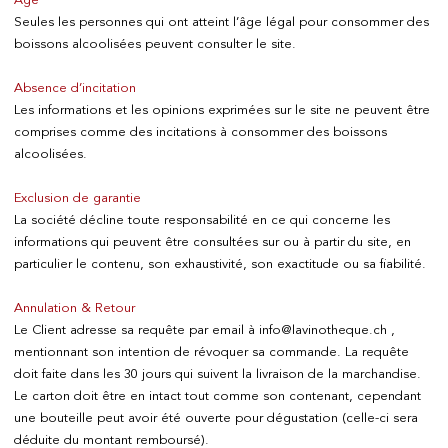
Age
FRAIS DE TRANSPORT OFFERTS
Dès 99 CHF
Seules les personnes qui ont atteint l’âge légal pour consommer des
d'achat
boissons alcoolisées peuvent consulter le site.
Absence d’incitation
Les informations et les opinions exprimées sur le site ne peuvent être
comprises comme des incitations à consommer des boissons
alcoolisées.
LIVRAISON RAPIDE
Exclusion de garantie
et soignée
La société décline toute responsabilité en ce qui concerne les
informations qui peuvent être consultées sur ou à partir du site, en
particulier le contenu, son exhaustivité, son exactitude ou sa fiabilité.
Annulation & Retour
Le Client adresse sa requête par email à
info@lavinotheque.ch
,
mentionnant son intention de révoquer sa commande. La requête
PAIEMENT SÉCURISÉ
doit faite dans les 30 jours qui suivent la livraison de la marchandise.
Le carton doit être en intact tout comme son contenant, cependant
une bouteille peut avoir été ouverte pour dégustation (celle-ci sera
déduite du montant remboursé).