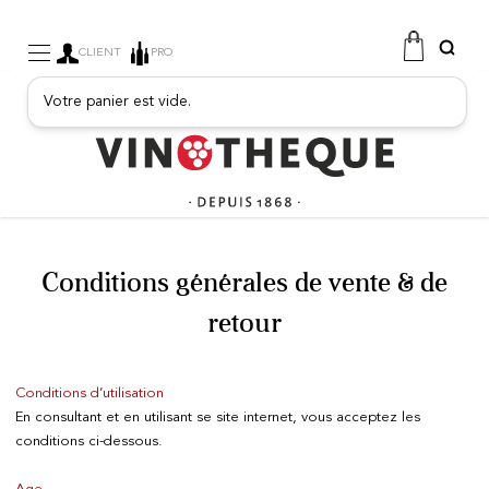
CLIENT
PRO
Votre panier est vide.
VINS
MOUSSEUX
BOISSONS FRUITÉES
PORTO
SPIRITUEUX
EPICERIE FINE
PROMOTIONS
Conditions générales de vente & de
NOUVEAUTÉS
retour
Conditions d’utilisation
En consultant et en utilisant se site internet, vous acceptez les
conditions ci-dessous.
FREE