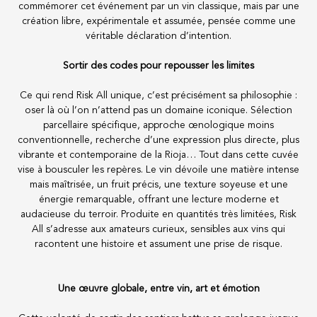
commémorer cet événement par un vin classique, mais par une
Boissons fruitées
création libre, expérimentale et assumée, pensée comme une
Porto
véritable déclaration d’intention.
Spiritueux
Epicerie Fine
Sortir des codes pour repousser les limites
Promotions
Nouveautés
LA MAISON VINOTHÈQUE
Ce qui rend Risk All unique, c’est précisément sa philosophie :
oser là où l’on n’attend pas un domaine iconique. Sélection
Présentation
parcellaire spécifique, approche œnologique moins
Actualités
Mentions Légales
conventionnelle, recherche d’une expression plus directe, plus
Confidentialité
vibrante et contemporaine de la Rioja… Tout dans cette cuvée
CGV
vise à bousculer les repères. Le vin dévoile une matière intense
Contact
mais maîtrisée, un fruit précis, une texture soyeuse et une
énergie remarquable, offrant une lecture moderne et
audacieuse du terroir. Produite en quantités très limitées, Risk
La vinotheque S.A.
All s’adresse aux amateurs curieux, sensibles aux vins qui
Rue des Sablières 5 - 1242 Satigny
racontent une histoire et assument une prise de risque.
IDE CHE-101.716.389
Images non contractuelles
Changer de langue
English
-
Deutsch
Une œuvre globale, entre vin, art et émotion
creation vinium