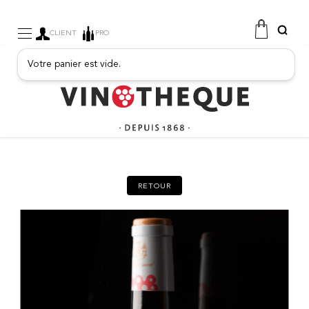
CLIENT
PRO
Votre panier est vide.
VINS
MOUSSEUX
BOISSONS FRUITÉES
PORTO
SPIRITUEUX
EPICERIE FINE
PROMOTIONS
NOUVEAUTÉS
RETOUR
FREE