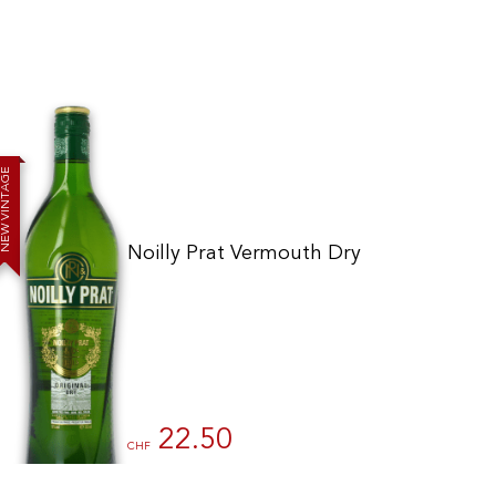
E
G
A
T
N
I
V
W
E
N
Noilly Prat Vermouth Dry
ions. Personnalisez vos préférences pour contrôler la manière dont vos
22.50
CHF
75cl