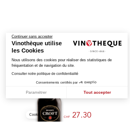
Continuer sans accepter
Vinothèque utilise
les Cookies
Nous utilisons des cookies pour réaliser des statistiques de
fréquentation et de navigation du site.
Brandy Croft
Consulter notre politique de confidentialité
Consentements certifiés par
CROFT
Paramétrer
Tout accepter
PORTUGAL - BRANDY
Axeptio consent
Plateforme de Gestion du Consentement : Personnalisez vos Optio
Notre plateforme vous permet d'adapter et de gérer vos paramètres 
27.30
Cookies
CHF
100cl