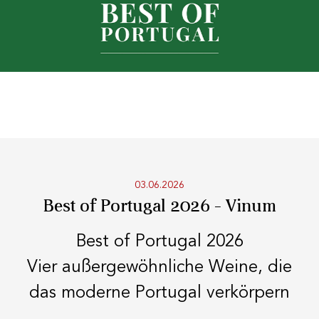
KOSTENLOSER VERSAND
Ab einem Einkauf von
99 CHF oder mehr.
SCHNELLER VERSAND
03.06.2026
Best of Portugal 2026 - Vinum
Best of Portugal 2026
SICHERE ZAHLUNG
Vier außergewöhnliche Weine, die
das moderne Portugal verkörpern