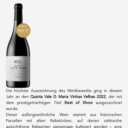
Porto
CGV
Spirituosen
Kontakt
Feinkostgeschäft
Promotionen
Neue Produkte
La vinotheque S.A.
Rue des Sablières 5 - 1242 Satigny
IDE CHE-101.716.389
Nicht verbindliche Abbildungen
Sprache ändern
Français
-
English
-
creation vinium
Die höchste Auszeichnung des Wettbewerbs ging in diesem
Jahr an den
Quinta Vale D. Maria Vinhas Velhas 2022
, der mit
dem prestigeträchtigen Titel
Best of Show
ausgezeichnet
wurde.
Dieser außergewöhnliche Wein stammt aus historischen
Parzellen mit alten Rebstöcken, auf denen zahlreiche
autochthone Rebsorten gemeinsam kultiviert werden – eine