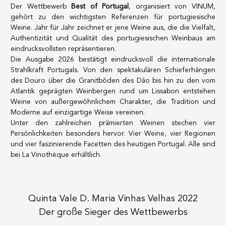
Der Wettbewerb
Best of Portugal
, organisiert von VINUM,
gehört zu den wichtigsten Referenzen für portugiesische
Weine. Jahr für Jahr zeichnet er jene Weine aus, die die Vielfalt,
100% SOFORT LIEFERBARE PRODUKTE
Authentizität und Qualität des portugiesischen Weinbaus am
Optimale Bedingungen
eindrucksvollsten repräsentieren.
Die Ausgabe 2026 bestätigt eindrucksvoll die internationale
Strahlkraft Portugals. Von den spektakulären Schieferhängen
des Douro über die Granitböden des Dão bis hin zu den vom
UNSERE GESCHÄFTE
Atlantik geprägten Weinbergen rund um Lissabon entstehen
Genève
Weine von außergewöhnlichem Charakter, die Tradition und
Route de Florissant
Moderne auf einzigartige Weise vereinen.
Unter den zahlreichen prämierten Weinen stechen vier
Satigny
Persönlichkeiten besonders hervor. Vier Weine, vier Regionen
5, rue des Sablières
und vier faszinierende Facetten des heutigen Portugal. Alle sind
bei La Vinothèque erhältlich
.
VINOTHEK.CH ENTDECKEN
DAS VINOTHEK-HAUS
Produzenten
Präsentation
Quinta Vale D. Maria Vinhas Velhas 2022
Weine
Neuigkeiten
Der große Sieger des Wettbewerbs
Sekt
Impressum
Fruchtige Getränke
Datenschutzrichtlinie