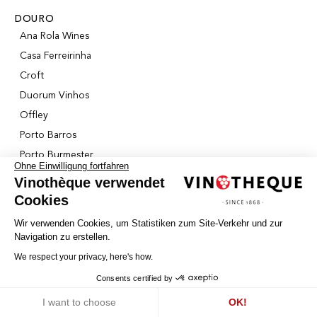
DOURO
Ana Rola Wines
Casa Ferreirinha
Croft
Duorum Vinhos
Offley
Porto Barros
Porto Burmester
Ohne Einwilligung fortfahren
Porto Càlem
Vinothèque verwendet
Porto Churchill
Cookies
Porto Ferreira
Wir verwenden Cookies, um Statistiken zum Site-Verkehr und zur
Porto Fonseca
Navigation zu erstellen.
Porto Graham's
We respect your privacy, here's how.
Porto Ramos Pinto
Consents certified by
Porto Sandeman
Cookies
I want to choose
OK!
Porto Taylor's