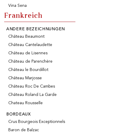
Vina Sena
Frankreich
100% SOFORT LIEFERBARE PRODUKTE
Optimale Bedingungen
ANDERE BEZEICHNUNGEN
Château Beaumont
Château Cantelaudette
UNSERE GESCHÄFTE
Château de Lisennes
Genève
Château de Parenchère
Route de Florissant
Château le Bourdillot
Satigny
Château Marjosse
5, rue des Sablières
Château Roc De Cambes
Château Roland La Garde
Chateau Rousselle
VINOTHEK.CH ENTDECKEN
DAS VINOTHEK-HAUS
BORDEAUX
Produzenten
Präsentation
Weine
Neuigkeiten
Crus Bourgeois Exceptionnels
Sekt
Impressum
Baron de Balzac
Fruchtige Getränke
Datenschutzrichtlinie