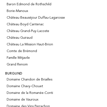
Baron Edmond de Rothschild
Porto
CGV
Spirituosen
Kontakt
Borie-Manoux
Feinkostgeschäft
Château Beauséjour Duffau-Lagarosse
Promotionen
Neue Produkte
Château Boyd Cantenac
Château Grand-Puy-Lacoste
Château Guiraud
La vinotheque S.A.
Rue des Sablières 5 - 1242 Satigny
Château La Mission Haut-Brion
IDE CHE-101.716.389
Comte de Brémond
Nicht verbindliche Abbildungen
Famille Mitjavile
Sprache ändern
Français
-
English
-
creation vinium
Grand Renom
BURGUND
Domaine Chandon de Briailles
Domaine Chavy-Chouet
Domaine de la Romanée-Conti
Domaine de Vauroux
Domaine des Vins Perrachon