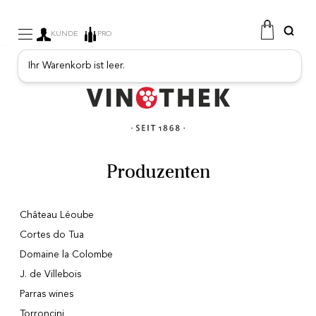
KUNDE
PRO
Ihr Warenkorb ist leer.
WEINE
SEKT
FRUCHTIGE GETRÄNKE
PORTO
SPIRITUOSEN
FEINKOSTGESCHÄFT
Produzenten
PROMOTIONEN
NEUE PRODUKTE
Château Léoube
Cortes do Tua
Domaine la Colombe
J. de Villebois
Parras wines
FREE
Torroncini