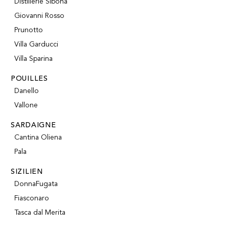
Distillerie Sibona
Giovanni Rosso
Prunotto
Villa Garducci
Villa Sparina
POUILLES
Danello
Vallone
SARDAIGNE
Cantina Oliena
Pala
SIZILIEN
DonnaFugata
Fiasconaro
Tasca dal Merita