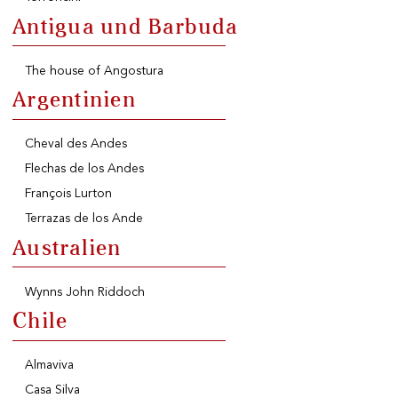
KOSTENLOSER VERSAND
Antigua und Barbuda
Ab einem Einkauf von
99 CHF oder mehr.
The house of Angostura
Argentinien
Cheval des Andes
SCHNELLER VERSAND
Flechas de los Andes
François Lurton
Terrazas de los Ande
Australien
Wynns John Riddoch
SICHERE ZAHLUNG
Chile
Almaviva
Casa Silva