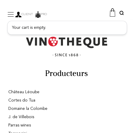
CLIENT
PRO
Your cart is empty.
WINE
SPARKLING
FRUITY DRINKS
PORT
SPIRITS
DELICATESSEN
Producteurs
SALES
NEW PRODUCTS
Château Léoube
Cortes do Tua
Domaine la Colombe
J. de Villebois
FREE
Parras wines