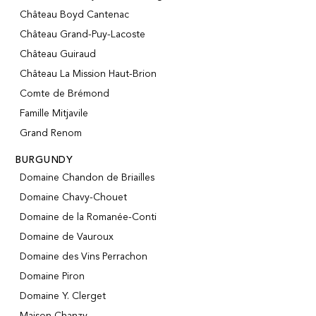
Port
CGV
Château Boyd Cantenac
Spirits
Contact
Château Grand-Puy-Lacoste
Delicatessen
Sales
Château Guiraud
New products
Château La Mission Haut-Brion
Comte de Brémond
Famille Mitjavile
La vinotheque S.A.
Rue des Sablières 5 - 1242 Satigny
Grand Renom
IDE CHE-101.716.389
Images are not contractual
BURGUNDY
Change language
Français
-
Deutsch
Domaine Chandon de Briailles
creation vinium
Domaine Chavy-Chouet
Domaine de la Romanée-Conti
Domaine de Vauroux
Domaine des Vins Perrachon
Domaine Piron
Domaine Y. Clerget
Maison Chanzy