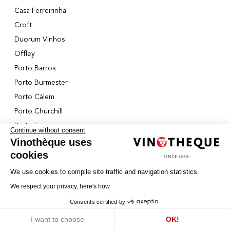
Casa Ferreirinha
Croft
Duorum Vinhos
Offley
Porto Barros
Porto Burmester
Porto Càlem
Porto Churchill
Porto Ferreira
Continue without consent
Porto Fonseca
Vinothèque uses
cookies
Porto Graham's
Porto Ramos Pinto
We use cookies to compile site traffic and navigation statistics.
Porto Sandeman
We respect your privacy, here's how.
Porto Taylor's
Consents certified by
Quinta da Boavista
Cookies
I want to choose
OK!
Quinta de São Luiz