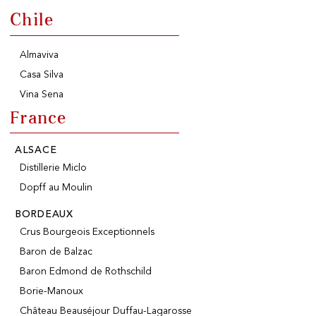
Chile
100% IN-STOCK PRODUCTS
Almaviva
Optimal conditions
Casa Silva
Vina Sena
France
OUR STORES
Genève
ALSACE
Route de Florissant
Distillerie Miclo
Satigny
Dopff au Moulin
5, rue des Sablières
BORDEAUX
Crus Bourgeois Exceptionnels
Baron de Balzac
EXPLORE VINOTHEQUE.CH
THE VINOTHEQUE HOUSE
Baron Edmond de Rothschild
Producers
Presentation
Wine
News
Borie-Manoux
Sparkling
Legal Notice
Château Beauséjour Duffau-Lagarosse
Fruity Drinks
Privacy