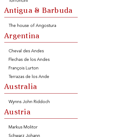
Torroncini
FREE SHIPPING
On purchases of
Antigua & Barbuda
99 CHF or more.
The house of Angostura
Argentina
Cheval des Andes
FAST SHIPPING
Flechas de los Andes
François Lurton
Terrazas de los Ande
Australia
Wynns John Riddoch
SECURE PAYMENT
Austria
Markus Molitor
Schwarz Johann