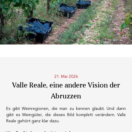
KOSTENLOSER VERSAND
Ab einem Einkauf von
99 CHF oder mehr.
SCHNELLER VERSAND
21. Mai 2026
Valle Reale, eine andere Vision der
Abruzzen
SICHERE ZAHLUNG
Es gibt Weinregionen, die man zu kennen glaubt. Und dann
gibt es Weingüter, die dieses Bild komplett verändern. Valle
Reale gehört ganz klar dazu.