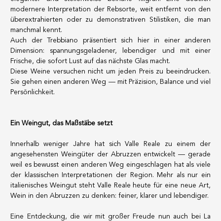
Porto
CGV
modernere Interpretation der Rebsorte, weit entfernt von den
Spirituosen
Kontakt
überextrahierten oder zu demonstrativen Stilistiken, die man
Feinkostgeschäft
manchmal kennt.
Promotionen
Auch der Trebbiano präsentiert sich hier in einer anderen
Neue Produkte
Dimension: spannungsgeladener, lebendiger und mit einer
Frische, die sofort Lust auf das nächste Glas macht.
Diese Weine versuchen nicht um jeden Preis zu beeindrucken.
La vinotheque S.A.
Sie gehen einen anderen Weg — mit Präzision, Balance und viel
Rue des Sablières 5 - 1242 Satigny
Persönlichkeit.
IDE CHE-101.716.389
Nicht verbindliche Abbildungen
Sprache ändern
Français
-
English
-
Ein Weingut, das Maßstäbe setzt
creation vinium
Innerhalb weniger Jahre hat sich Valle Reale zu einem der
angesehensten Weingüter der Abruzzen entwickelt — gerade
weil es bewusst einen anderen Weg eingeschlagen hat als viele
der klassischen Interpretationen der Region. Mehr als nur ein
italienisches Weingut steht Valle Reale heute für eine neue Art,
Wein in den Abruzzen zu denken: feiner, klarer und lebendiger.
Eine Entdeckung, die wir mit großer Freude nun auch bei La