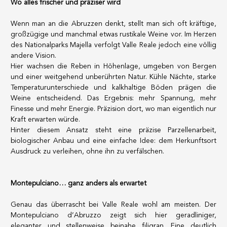
Wo alles frischer und präziser wird
Wenn man an die Abruzzen denkt, stellt man sich oft kräftige,
100% SOFORT LIEFERBARE PRODUKTE
großzügige und manchmal etwas rustikale Weine vor. Im Herzen
Optimale Bedingungen
des Nationalparks Majella verfolgt Valle Reale jedoch eine völlig
andere Vision.
Hier wachsen die Reben in Höhenlage, umgeben von Bergen
und einer weitgehend unberührten Natur. Kühle Nächte, starke
UNSERE GESCHÄFTE
Temperaturunterschiede und kalkhaltige Böden prägen die
Weine entscheidend. Das Ergebnis: mehr Spannung, mehr
Genève
Finesse und mehr Energie. Präzision dort, wo man eigentlich nur
Route de Florissant
Kraft erwarten würde.
Satigny
Hinter diesem Ansatz steht eine präzise Parzellenarbeit,
5, rue des Sablières
biologischer Anbau und eine einfache Idee: dem Herkunftsort
Ausdruck zu verleihen, ohne ihn zu verfälschen.
Montepulciano… ganz anders als erwartet
VINOTHEK.CH ENTDECKEN
DAS VINOTHEK-HAUS
Produzenten
Präsentation
Genau das überrascht bei Valle Reale wohl am meisten. Der
Weine
Neuigkeiten
Montepulciano d’Abruzzo zeigt sich hier geradliniger,
Sekt
Impressum
eleganter und stellenweise beinahe filigran. Eine deutlich
Fruchtige Getränke
Datenschutzrichtlinie