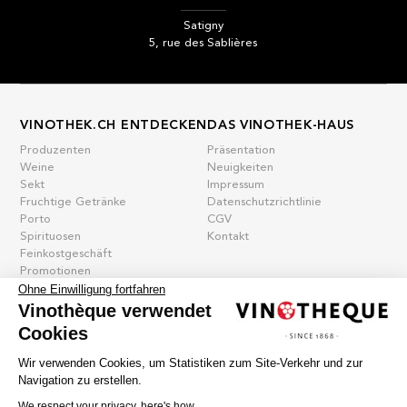
Satigny
5, rue des Sablières
VINOTHEK.CH ENTDECKEN
DAS VINOTHEK-HAUS
Produzenten
Präsentation
Weine
Neuigkeiten
Sekt
Impressum
Fruchtige Getränke
Datenschutzrichtlinie
Porto
CGV
Spirituosen
Kontakt
Feinkostgeschäft
Promotionen
Neue Produkte
Ohne Einwilligung fortfahren
Vinothèque verwendet
Cookies
La vinotheque S.A.
Wir verwenden Cookies, um Statistiken zum Site-Verkehr und zur
Rue des Sablières 5 - 1242 Satigny
Navigation zu erstellen.
IDE CHE-101.716.389
Nicht verbindliche Abbildungen
We respect your privacy, here's how.