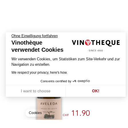
Ohne Einwilligung fortfahren
Vinothèque
verwendet Cookies
Wir verwenden Cookies, um Statistiken zum Site-Verkehr und zur
Navigation zu erstellen.
Solos Xisto - Alvarinho
We respect your privacy, here's how.
2024
Consents certified by
AVELEDA
I want to choose
OK!
VINHO VERDE - AOC
Axeptio consent
Einwilligungsmanagementplattform: Passen Sie Ihre Optionen an
Unsere Plattform ermöglicht es Ihnen, Ihre Datenschutzeinstellunge
11.90
Cookies
CHF
75cl