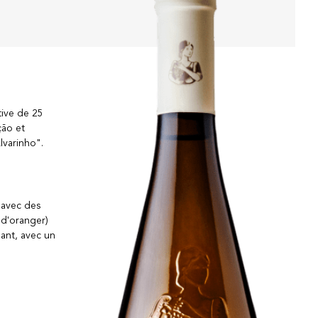
tive de 25
ção et
lvarinho".
 avec des
s d'oranger)
nant, avec un