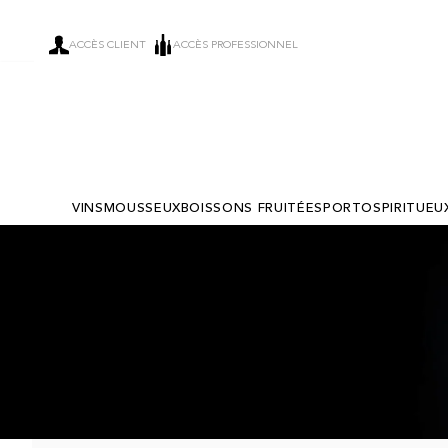
ACCÈS CLIENT
ACCÈS PROFESSIONNEL
VINS
MOUSSEUX
BOISSONS FRUITÉES
PORTO
SPIRITUEU