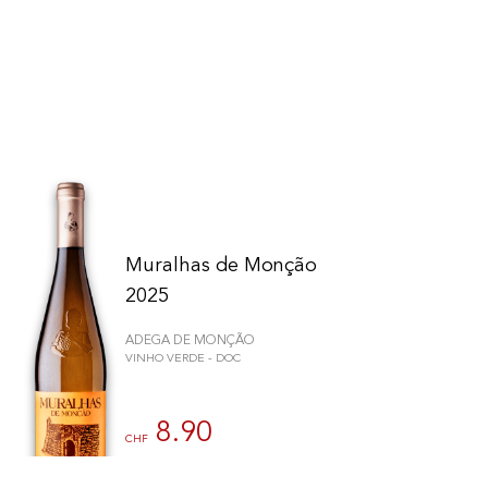
Muralhas de Monção
2025
ADEGA DE MONÇÃO
VINHO VERDE - DOC
schriften zu gewährleisten. Passen Sie Ihre Vorlieben an, um zu steue
8.90
CHF
75cl