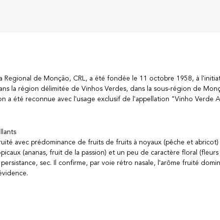
 Regional de Monção, CRL, a été fondée le 11 octobre 1958, à l'initia
 dans la région délimitée de Vinhos Verdes, dans la sous-région de Mon
n a été reconnue avec l'usage exclusif de l'appellation "Vinho Verde A
lants
ruité avec prédominance de fruits de fruits à noyaux (pêche et abricot)
picaux (ananas, fruit de la passion) et un peu de caractère floral (fleur
ersistance, sec. Il confirme, par voie rétro nasale, l'arôme fruité domi
 évidence.