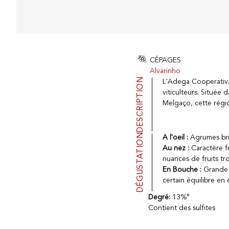
CÉPAGES
Alvarinho
DESCRIPTION
L'Adega Cooperativa
viticulteurs. Située
Melgaço, cette régio
DÉGUSTATION
A l'oeil :
Agrumes bril
Au nez :
Caractère f
nuances de fruits tro
En Bouche :
Grande p
certain équilibre en
Degré:
13%°
Contient des sulfites