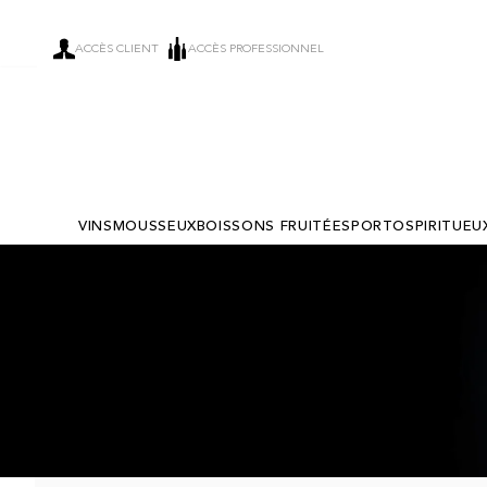
ACCÈS CLIENT
ACCÈS PROFESSIONNEL
VINS
MOUSSEUX
BOISSONS FRUITÉES
PORTO
SPIRITUEU