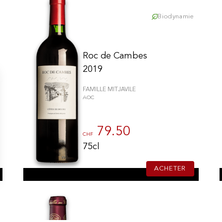
Biodynamie
Roc de Cambes
2019
FAMILLE MITJAVILE
AOC
79.50
CHF
75cl
ACHETER
ns
de confidentialité, en garantissant la conformité avec les réglementat