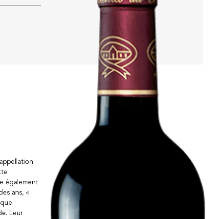
appellation
tte
ve également
des ans, «
ique.
de. Leur