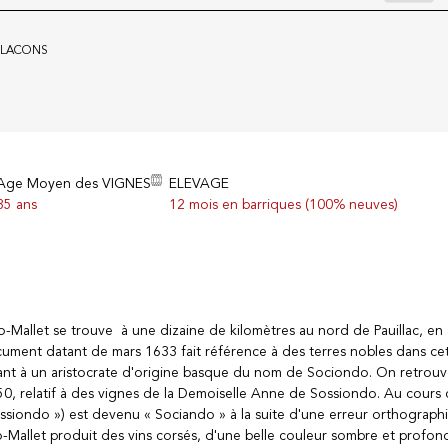
FLACONS
Age Moyen des VIGNES
ELEVAGE
35 ans
12 mois en barriques (100% neuves)
Mallet se trouve à une dizaine de kilomètres au nord de Pauillac, en 
ment datant de mars 1633 fait référence à des terres nobles dans ce
t à un aristocrate d'origine basque du nom de Sociondo. On retrou
, relatif à des vignes de la Demoiselle Anne de Sossiondo. Au cours 
ssiondo ») est devenu « Sociando » à la suite d'une erreur orthograph
Mallet produit des vins corsés, d'une belle couleur sombre et profon