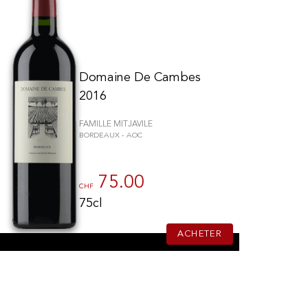
Domaine De Cambes
2016
FAMILLE MITJAVILE
BORDEAUX - AOC
75.00
CHF
75cl
ACHETER
ions. Personnalisez vos préférences pour contrôler la manière dont vos