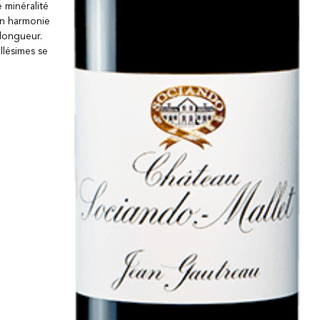
 minéralité
 en harmonie
 longueur.
llésimes se