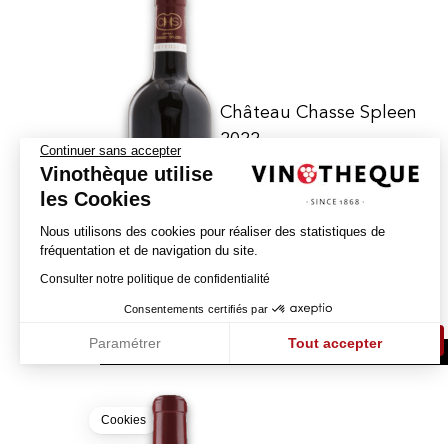
Château Chasse Spleen
2022
Continuer sans accepter
Vinothèque utilise
CHÂTEAU CHASSE SPLEEN
les Cookies
MOULIS-EN-MÉDOC - AOC
Nous utilisons des cookies pour réaliser des statistiques de
fréquentation et de navigation du site.
70.00
CHF
Consulter notre politique de confidentialité
150cl
Consentements certifiés par
ACHETER
Paramétrer
Tout accepter
Axeptio consent
Plateforme de Gestion du Consentement : Personnalisez vos Optio
Notre plateforme vous permet d'adapter et de gérer vos paramètres 
Cookies