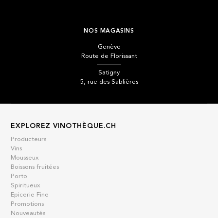
NOS MAGASINS
Genève
Route de Florissant
Satigny
5, rue des Sablières
EXPLOREZ VINOTHÈQUE.CH
Producteurs
Vins
Mousseux
Boissons fruitées
Porto
Spiritueux
Epicerie Fine
Promotions
Nouveautés