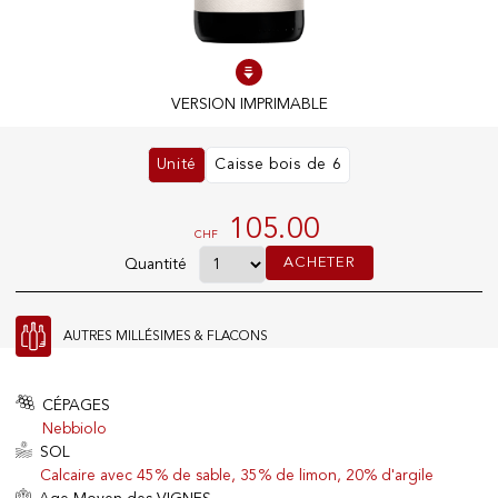
100% DES PRODUITS EN STOCK
VERSION IMPRIMABLE
Conditions optimales
Unité
Caisse bois de 6
NOS MAGASINS
105.00
CHF
Genève
ACHETER
Quantité
Route de Florissant
Satigny
5, rue des Sablières
AUTRES MILLÉSIMES & FLACONS
CÉPAGES
EXPLOREZ VINOTHÈQUE.CH
Nebbiolo
SOL
Producteurs
Calcaire avec 45% de sable, 35% de limon, 20% d'argile
Vins
Mousseux