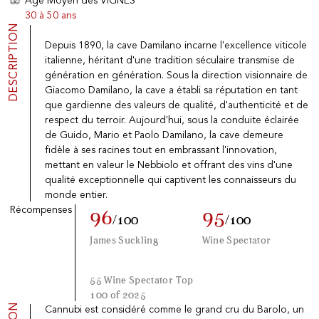
Age Moyen des VIGNES
Boissons fruitées
30 à 50 ans
Porto
DESCRIPTION
Spiritueux
Depuis 1890, la cave Damilano incarne l'excellence viticole
Epicerie Fine
italienne, héritant d'une tradition séculaire transmise de
Promotions
génération en génération. Sous la direction visionnaire de
Nouveautés
Giacomo Damilano, la cave a établi sa réputation en tant
LA MAISON VINOTHÈQUE
que gardienne des valeurs de qualité, d'authenticité et de
Présentation
respect du terroir. Aujourd'hui, sous la conduite éclairée
Actualités
de Guido, Mario et Paolo Damilano, la cave demeure
Mentions Légales
fidèle à ses racines tout en embrassant l'innovation,
Confidentialité
mettant en valeur le Nebbiolo et offrant des vins d'une
CGV
qualité exceptionnelle qui captivent les connaisseurs du
Contact
monde entier.
Récompenses
96
95
/100
/100
La vinotheque S.A.
James Suckling
Wine Spectator
Rue des Sablières 5 - 1242 Satigny
IDE CHE-101.716.389
Images non contractuelles
55 Wine Spectator Top
Changer de langue
English
-
Deutsch
100 of 2025
creation vinium
Cannubi est considéré comme le grand cru du Barolo, un