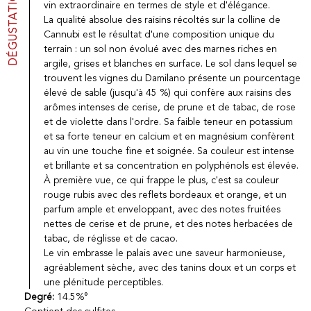
DÉGUSTATION
vin extraordinaire en termes de style et d'élégance.
La qualité absolue des raisins récoltés sur la colline de
Cannubi est le résultat d'une composition unique du
terrain : un sol non évolué avec des marnes riches en
argile, grises et blanches en surface. Le sol dans lequel se
trouvent les vignes du Damilano présente un pourcentage
élevé de sable (jusqu'à 45 %) qui confère aux raisins des
arômes intenses de cerise, de prune et de tabac, de rose
et de violette dans l'ordre. Sa faible teneur en potassium
et sa forte teneur en calcium et en magnésium confèrent
au vin une touche fine et soignée. Sa couleur est intense
et brillante et sa concentration en polyphénols est élevée.
À première vue, ce qui frappe le plus, c'est sa couleur
rouge rubis avec des reflets bordeaux et orange, et un
parfum ample et enveloppant, avec des notes fruitées
nettes de cerise et de prune, et des notes herbacées de
tabac, de réglisse et de cacao.
Le vin embrasse le palais avec une saveur harmonieuse,
agréablement sèche, avec des tanins doux et un corps et
une plénitude perceptibles.
Degré:
14.5%°