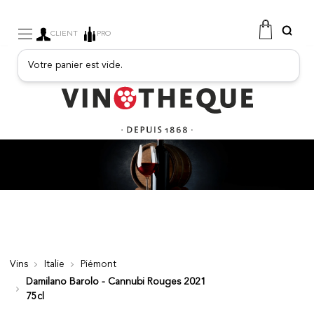
CLIENT
PRO
Votre panier est vide.
VINS
MOUSSEUX
BOISSONS FRUITÉES
PORTO
SPIRITUEUX
EPICERIE FINE
PROMOTIONS
NOUVEAUTÉS
Vins
Italie
Piémont
Damilano Barolo - Cannubi Rouges 2021
FREE
75cl