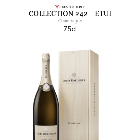
FRAIS DE TRANSPORT OFFERTS
Dès 99 CHF
LOUIS ROEDERER
COLLECTION 242 - ETUI
d'achat
Champagne
75cl
LIVRAISON RAPIDE
et soignée
PAIEMENT SÉCURISÉ