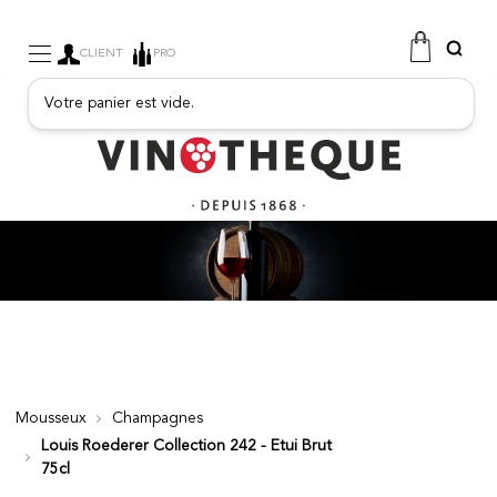
CLIENT
PRO
Votre panier est vide.
VINS
MOUSSEUX
BOISSONS FRUITÉES
PORTO
SPIRITUEUX
EPICERIE FINE
PROMOTIONS
NOUVEAUTÉS
Mousseux
Champagnes
Louis Roederer Collection 242 - Etui Brut
FREE
75cl