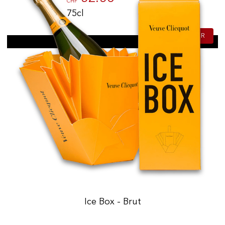
CHF
75cl
ACHETER
Ice Box - Brut