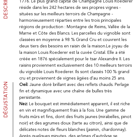
DESCRIPTION
1776. Le plus grand capital de Champagne Louis Roederer
Boissons fruitées
réside dans les 242 hectares de ses propres vignes -
Porto
situées sur les meilleurs terroirs de Champagne -
Spiritueux
harmonieusement réparties entre les trois principales
Epicerie Fine
régions de production : Montagne de Reims, Vallée de la
Promotions
Marne et Côte des Blancs. Les parcelles du vignoble sont
Nouveautés
classées en moyenne à 98 % Grand Cru et couvrent les
LA MAISON VINOTHÈQUE
deux tiers des besoins en raisin de la maison.Le joyau de
Présentation
la maison Louis Roederer est la cuvée Cristal. Elle a été
Actualités
créée en 1876 spécialement pour le tsar Alexandre II. Les
Mentions Légales
raisins proviennent exclusivement des 10 meilleurs terroirs
Confidentialité
du vignoble Louis Roederer. Ils sont classés 100 % grand
CGV
Contact
cru et proviennent de vignes âgées d'au moins 25 ans.
DÉGUSTATION
Oeil:
Jaune doré brillant avec des reflets chauds. Perlage
fin et dynamique avec une chaîne de bulles très
persistante.
La vinotheque S.A.
Nez:
Le bouquet est immédiatement apparent, il est riche
Rue des Sablières 5 - 1242 Satigny
IDE CHE-101.716.389
en vin et magnifiquement frais à la fois. Une gamme de
Images non contractuelles
fruits mûrs et fins, dont des fruits jaunes (mirabelles, pinot
noir) et des agrumes doux (tarte au citron), ainsi que de
Changer de langue
English
-
Deutsch
creation vinium
délicates notes de fleurs blanches (jasmin, chardonnay).
Après quelques minutes, des arômes d'autolyse se