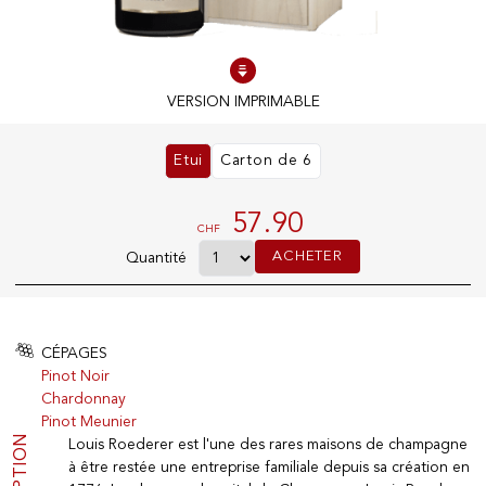
100% DES PRODUITS EN STOCK
VERSION IMPRIMABLE
Conditions optimales
Etui
Carton de 6
NOS MAGASINS
57.90
CHF
Genève
ACHETER
Quantité
Route de Florissant
Satigny
5, rue des Sablières
CÉPAGES
Pinot Noir
Chardonnay
EXPLOREZ VINOTHÈQUE.CH
Pinot Meunier
Producteurs
Louis Roederer est l'une des rares maisons de champagne
Vins
à être restée une entreprise familiale depuis sa création en
Mousseux