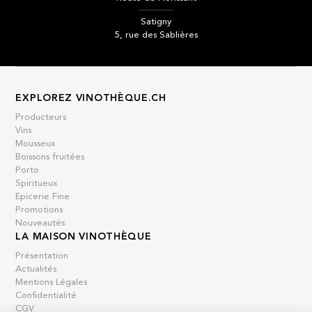
Satigny
5, rue des Sablières
EXPLOREZ VINOTHÈQUE.CH
Producteurs
Vins
Mousseux
Boissons fruitées
Porto
Spiritueux
Epicerie Fine
Promotions
Nouveautés
LA MAISON VINOTHÈQUE
Présentation
Actualités
Mentions Légales
Confidentialité
CGV