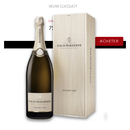
VEUVE CLICQUOT
60.00
CHF
75cl
ACHETER