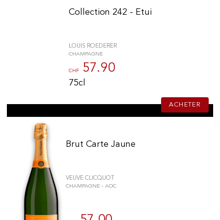
Collection 242 - Etui
LOUIS ROEDERER
CHAMPAGNE
57.90
CHF
75cl
ACHETER
Brut Carte Jaune
VEUVE CLICQUOT
CHAMPAGNE - AOC
57.00