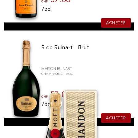
CHF
75cl
ACHETER
R de Ruinart - Brut
MAISON RUINART
CHAMPAGNE - AOC
57.00
CHF
75cl
ACHETER