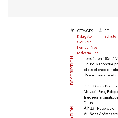
CÉPAGES
SOL
Rabigato
Schiste
Gouveio
Fernão Pires
Malvasia Fina
DESCRIPTION
Fondée en 1850 à Vi
Douro. Reconnue pour
et excellence œnolo
d’œnotourisme et de 
DOC Douro Branco est
Malvasia Fina, Rabig
fraîcheur aromatique
Douro.
À l’Œil :
Robe citronné
Au Nez :
Arômes frai