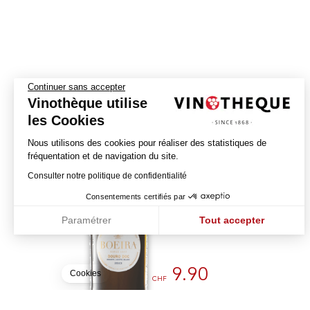
Continuer sans accepter
Vinothèque utilise
les Cookies
Nous utilisons des cookies pour réaliser des statistiques de
fréquentation et de navigation du site.
Colheita
Consulter notre politique de confidentialité
2024
Consentements certifiés par
QUINTA DA BOEIRA
Paramétrer
Tout accepter
DOURO - DOC
Axeptio consent
Plateforme de Gestion du Consentement : Personnalisez vos Optio
Notre plateforme vous permet d'adapter et de gérer vos paramètres 
9.90
Cookies
CHF
75cl