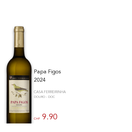
Papa Figos
2024
CASA FERREIRINHA
DOURO - DOC
ions. Personnalisez vos préférences pour contrôler la manière dont vos
9.90
CHF
75cl