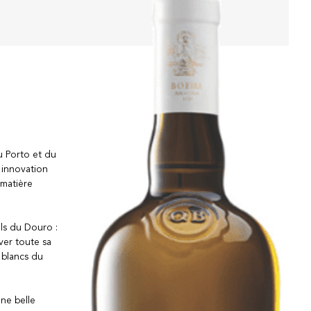
u Porto et du
, innovation
 matière
ls du Douro :
ver toute sa
 blancs du
une belle