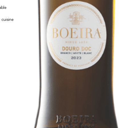
able
, cuisine