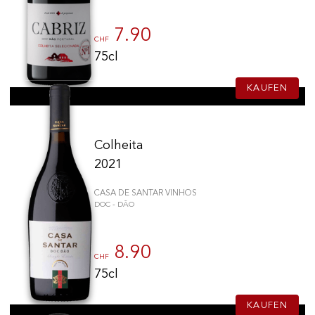
7.90
CHF
75cl
KAUFEN
Colheita
2021
CASA DE SANTAR VINHOS
DOC - DÃO
8.90
CHF
75cl
KAUFEN