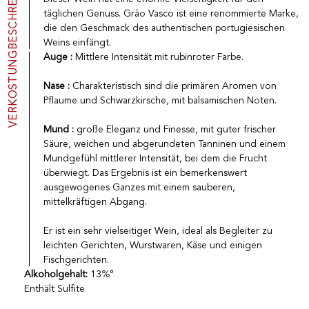
BESCHREIBUNG
Porto
CGV
täglichen Genuss. Grão Vasco ist eine renommierte Marke,
Spirituosen
Kontakt
die den Geschmack des authentischen portugiesischen
Feinkostgeschäft
Weins einfängt.
Promotionen
VERKOSTUNG
Auge :
Mittlere Intensität mit rubinroter Farbe.
Neue Produkte
Nase :
Charakteristisch sind die primären Aromen von
Pflaume und Schwarzkirsche, mit balsamischen Noten.
La vinotheque S.A.
Rue des Sablières 5 - 1242 Satigny
Mund :
große Eleganz und Finesse, mit guter frischer
IDE CHE-101.716.389
Säure, weichen und abgerundeten Tanninen und einem
Nicht verbindliche Abbildungen
Mundgefühl mittlerer Intensität, bei dem die Frucht
Sprache ändern
Français
-
English
-
überwiegt. Das Ergebnis ist ein bemerkenswert
creation vinium
ausgewogenes Ganzes mit einem sauberen,
mittelkräftigen Abgang.
Er ist ein sehr vielseitiger Wein, ideal als Begleiter zu
leichten Gerichten, Wurstwaren, Käse und einigen
Fischgerichten.
Alkoholgehalt:
13%°
Enthält Sulfite