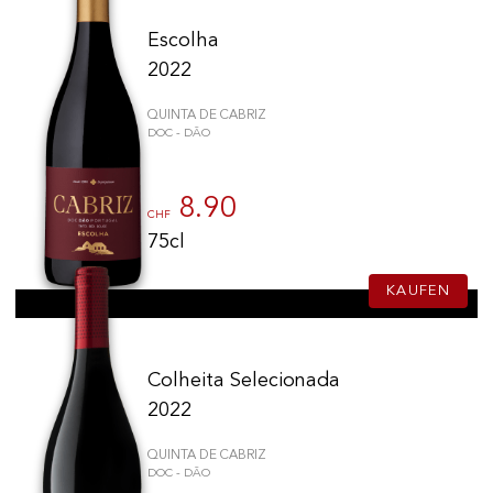
Escolha
2022
QUINTA DE CABRIZ
DOC - DÃO
8.90
CHF
75cl
KAUFEN
Colheita Selecionada
2022
QUINTA DE CABRIZ
DOC - DÃO