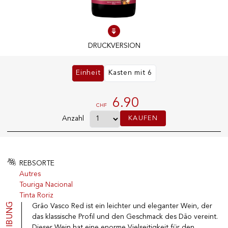
100% SOFORT LIEFERBARE PRODUKTE
Optimale Bedingungen
DRUCKVERSION
Einheit
Kasten mit 6
UNSERE GESCHÄFTE
6.90
Genève
CHF
Route de Florissant
KAUFEN
Anzahl
Satigny
5, rue des Sablières
REBSORTE
Autres
VINOTHEK.CH ENTDECKEN
DAS VINOTHEK-HAUS
Touriga Nacional
Tinta Roriz
Produzenten
Präsentation
Grão Vasco Red ist ein leichter und eleganter Wein, der
Weine
Neuigkeiten
das klassische Profil und den Geschmack des Dão vereint.
Sekt
Impressum
Dieser Wein hat eine enorme Vielseitigkeit für den
Fruchtige Getränke
Datenschutzrichtlinie