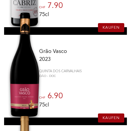
7.90
CHF
75cl
KAUFEN
Grão Vasco
2023
QUINTA DOS CARVALHAIS
DÃO - DOC
6.90
CHF
75cl
KAUFEN