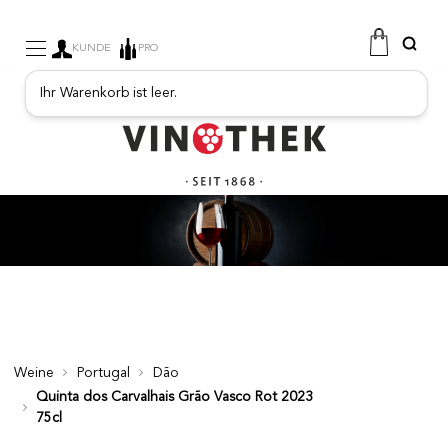
KUNDE
PRO
Ihr Warenkorb ist leer.
WEINE
SEKT
FRUCHTIGE GETRÄNKE
PORTO
SPIRITUOSEN
FEINKOSTGESCHÄFT
PROMOTIONEN
NEUE PRODUKTE
Weine
Portugal
Dão
Quinta dos Carvalhais Grão Vasco Rot 2023
75cl
FREE