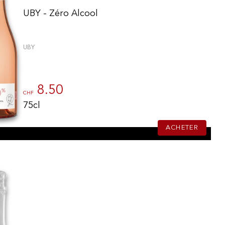
UBY - Zéro Alcool
UBY
8.50
CHF
75cl
ACHETER