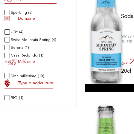
Sparkling
(2)
Soda
Domaine
UBY
(4)
SWISS 
Swiss Mountain Spring
(4)
SUISSE
Serena
(1)
Casa Redondo
(1)
2
2009
2011
Millésime
2010
2012
CHF
20cl
Non millésime
(10)
Type d'agriculture
BIO
(1)