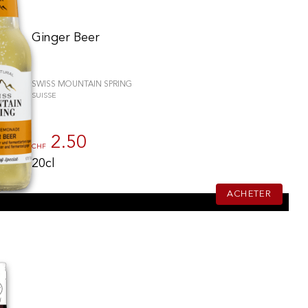
Ginger Beer
SWISS MOUNTAIN SPRING
SUISSE
2.50
CHF
20cl
ACHETER