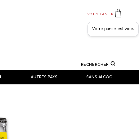
VOTRE PANIER
Votre panier est vide.
RECHERCHER
L
AUTRES PAYS
SANS ALCOOL
SSILLON
- TESSIN - GRISONS
ONS
ONS