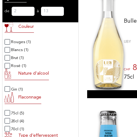
de
à
Bulle
Couleur
Rouges
(1)
UBY
Blancs
(1)
Brut
(1)
Rosé
(1)
8
CHF
Nature d'alcool
75cl
Gin
(1)
Flaconnage
75cl
(5)
20cl
(4)
70cl
(1)
Type d'effervescent