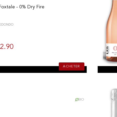
oxtale - 0% Dry Fire
REDONDO
2.90
ACHETER
BIO