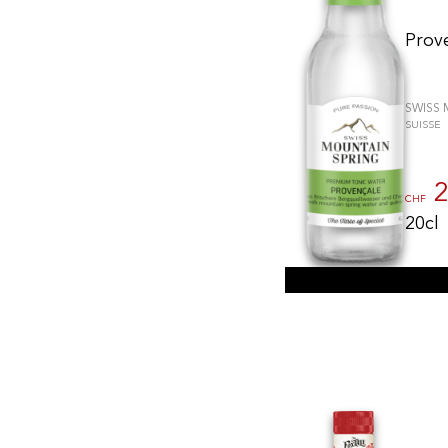
Prov
SWISS 
SUISSE
2
CHF
20cl