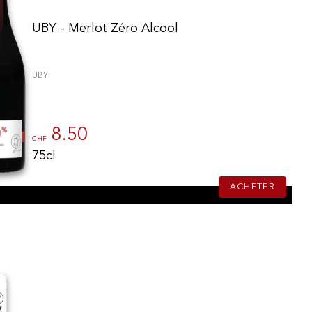
UBY - Merlot Zéro Alcool
UBY
8.50
CHF
75cl
ACHETER