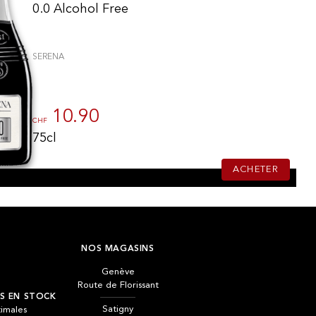
0.0 Alcohol Free
SERENA
10.90
CHF
75cl
ACHETER
NOS MAGASINS
Genève
Route de Florissant
S EN STOCK
Satigny
timales