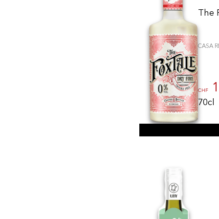
The F
CASA 
1
CHF
70cl