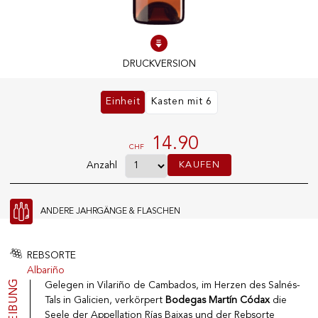
100% SOFORT LIEFERBARE PRODUKTE
Optimale Bedingungen
DRUCKVERSION
Einheit
Kasten mit 6
UNSERE GESCHÄFTE
14.90
Genève
CHF
Route de Florissant
KAUFEN
Anzahl
Satigny
5, rue des Sablières
ANDERE JAHRGÄNGE & FLASCHEN
REBSORTE
VINOTHEK.CH ENTDECKEN
DAS VINOTHEK-HAUS
Albariño
Produzenten
Präsentation
Gelegen in Vilariño de Cambados, im Herzen des Salnés-
Weine
Neuigkeiten
Tals in Galicien, verkörpert
Bodegas Martín Códax
die
Sekt
Impressum
Seele der Appellation Rías Baixas und der Rebsorte
Fruchtige Getränke
Datenschutzrichtlinie