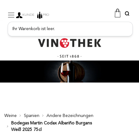
KUNDE
PRO
Ihr Warenkorb ist leer.
WEINE
SEKT
FRUCHTIGE GETRÄNKE
PORTO
SPIRITUOSEN
FEINKOSTGESCHÄFT
PROMOTIONEN
NEUE PRODUKTE
Weine
Spanien
Andere Bezeichnungen
Bodegas Martin Codax Albariño Burgans
Weiß 2025 75cl
FREE