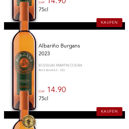
14.90
CHF
75cl
KAUFEN
Albariño Burgans
2023
BODEGAS MARTIN CODAX
RIAS BAIXAS - DO
14.90
CHF
75cl
KAUFEN