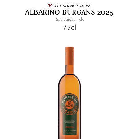
KOSTENLOSER VERSAND
BODEGAS MARTIN CODAX
Ab einem Einkauf von
ALBARIÑO BURGANS 2025
99 CHF oder mehr.
Rias Baixas - do
75cl
SCHNELLER VERSAND
SICHERE ZAHLUNG