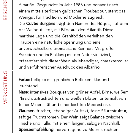
BESCHREIBUNG
Albariño. Gegründet im Jahr 1986 und benannt nach
Porto
CGV
Spirituosen
Kontakt
einem mittelalterlichen galicischen Troubadour, steht das
Feinkostgeschäft
Weingut für Tradition und Moderne zugleich.
Promotionen
Die
Cuvée Burgáns
trägt den Namen des Hügels, auf dem
Neue Produkte
das Weingut liegt, mit Blick auf den Atlantik. Diese
maritime Lage und die Granitböden verleihen den
Trauben eine natürliche Spannung und eine
La vinotheque S.A.
unverwechselbare aromatische Reinheit. Mit großer
Rue des Sablières 5 - 1242 Satigny
Präzision und im Einklang mit der Natur vinifiziert,
IDE CHE-101.716.389
präsentiert sich dieser Wein als lebendiger, charaktervoller
Nicht verbindliche Abbildungen
und verführerischer Ausdruck des Albariño.
VERKOSTUNG
Sprache ändern
Français
-
English
-
creation vinium
Farbe
: hellgelb mit grünlichen Reflexen, klar und
leuchtend.
Nase
: intensives Bouquet von grüner Apfel, Birne, weißem
Pfirsich, Zitrusfrüchten und weißen Blüten, untermalt von
feiner Mineralität und einer leichten Meeresbrise.
Gaumen
: frischer, lebendiger Auftakt, feine Säurestruktur,
saftige Fruchtaromen. Der Wein zeigt Balance zwischen
Frische und Fülle, mit einem langen, salzigen Nachhall.
Speiseempfehlung
: hervorragend zu Meeresfrüchten,