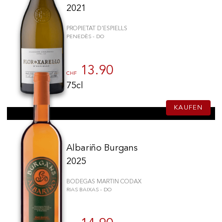
2021
PROPIETAT D'ESPIELLS
PENEDÈS - DO
13.90
CHF
75cl
KAUFEN
Albariño Burgans
2025
BODEGAS MARTIN CODAX
RIAS BAIXAS - DO